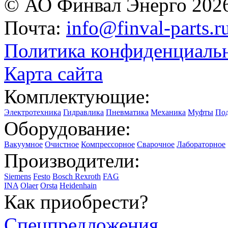
© АО Финвал Энерго 202
Почта:
info@finval-parts.r
Политика конфиденциаль
Карта сайта
Комплектующие:
Электротехника
Гидравлика
Пневматика
Механика
Муфты
По
Оборудование:
Вакуумное
Очистное
Компрессорное
Сварочное
Лабораторное
Производители:
Siemens
Festo
Bosch Rexroth
FAG
INA
Olaer
Orsta
Heidenhain
Как приобрести?
Спецпредложения