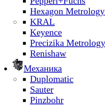
Pepperl+Fuchs
Hexagon Metrology
KRAL
Keyence
Precizika Metrolog
Renishaw
Механика
Duplomatic
Sauter
Pinzbohr