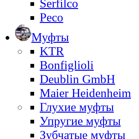
Serfilco
Peco
Муфты
KTR
Bonfiglioli
Deublin GmbH
Maier Heidenheim
Глухие муфты
Упругие муфты
Зубчатые муфты