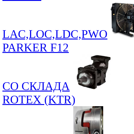
LAC,LOC,LDC,PWO
PARKER F12
СО СКЛАДА
ROTEX (KTR)