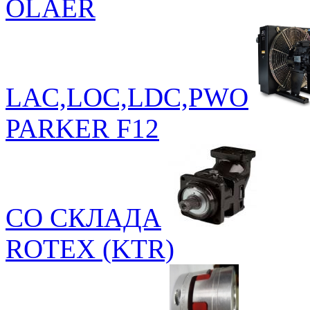
OLAER
LAC,LOC,LDC,PWO
PARKER F12
СО СКЛАДА
ROTEX (KTR)