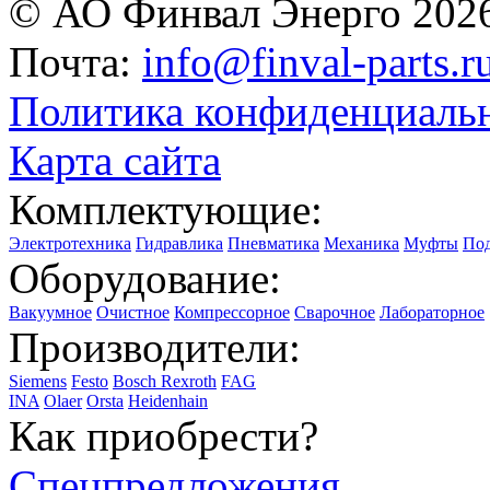
© АО Финвал Энерго 202
Почта:
info@finval-parts.r
Политика конфиденциаль
Карта сайта
Комплектующие:
Электротехника
Гидравлика
Пневматика
Механика
Муфты
По
Оборудование:
Вакуумное
Очистное
Компрессорное
Сварочное
Лабораторное
Производители:
Siemens
Festo
Bosch Rexroth
FAG
INA
Olaer
Orsta
Heidenhain
Как приобрести?
Спецпредложения