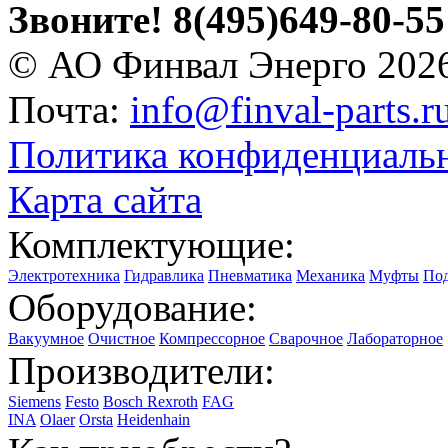
Звоните!
8(495)649-80-55
© АО Финвал Энерго 202
Почта:
info@finval-parts.r
Политика конфиденциаль
Карта сайта
Комплектующие:
Электротехника
Гидравлика
Пневматика
Механика
Муфты
По
Оборудование:
Вакуумное
Очистное
Компрессорное
Сварочное
Лабораторное
Производители:
Siemens
Festo
Bosch Rexroth
FAG
INA
Olaer
Orsta
Heidenhain