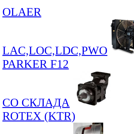
OLAER
LAC,LOC,LDC,PWO
PARKER F12
СО СКЛАДА
ROTEX (KTR)