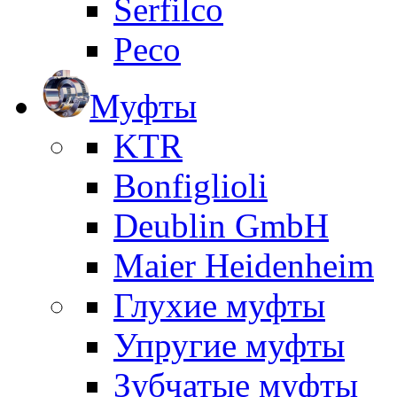
Serfilco
Peco
Муфты
KTR
Bonfiglioli
Deublin GmbH
Maier Heidenheim
Глухие муфты
Упругие муфты
Зубчатые муфты