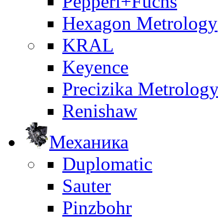
Pepperl+Fuchs
Hexagon Metrology
KRAL
Keyence
Precizika Metrolog
Renishaw
Механика
Duplomatic
Sauter
Pinzbohr