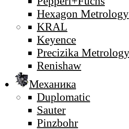
Pepperl+Fuchs
Hexagon Metrology
KRAL
Keyence
Precizika Metrolog
Renishaw
Механика
Duplomatic
Sauter
Pinzbohr