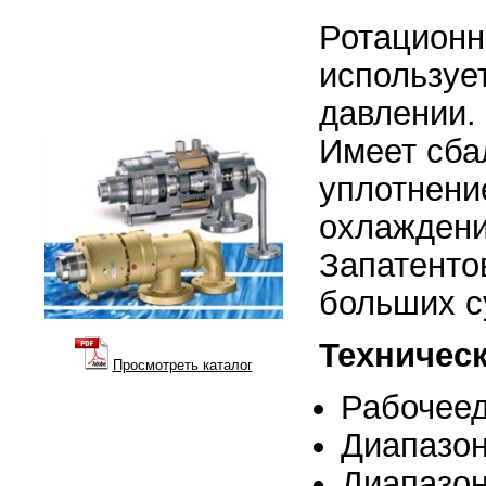
Ротационн
используе
давлении.
Имеет сба
уплотнени
охлаждени
Запатенто
больших с
Техническ
Просмотреть каталог
Рабочеед
Диапазон
Диапазон