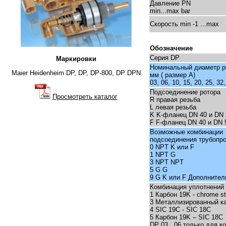
Давление PN
min...max bar
Скорость min -1 ...max
Обозначение
Серия DP
Маркировки
Номинальный диаметр р
Maier Heidenheim DP, DP, DP-800, DP DPN
мм ( размер A)
03, 06, 10, 15, 20, 25, 32,
Подсоединение ротора
Просмотреть каталог
R правая резьба
L левая резьба
K K-фланец DN 40 и DN 
F F-фланец DN 40 и DN 
Возможные комбинации
подсоединения трубопро
0 NPT K или F
1 NPT G
3 NPT NPT
5 G G
9 G K или F Дополнител
Комбинация уплотнений
1 Карбон 19K - chrome st
3 Металлизированный ка
4 SIC 19C - SIC 18C
5 Карбон 19K – SIC 18C
DP 03...06 только для к