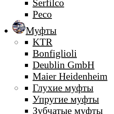
Serfilco
Peco
Муфты
KTR
Bonfiglioli
Deublin GmbH
Maier Heidenheim
Глухие муфты
Упругие муфты
Зубчатые муфты