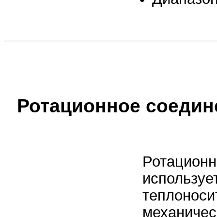
Ротационное соедине
Ротационн
используе
теплоноси
механичес