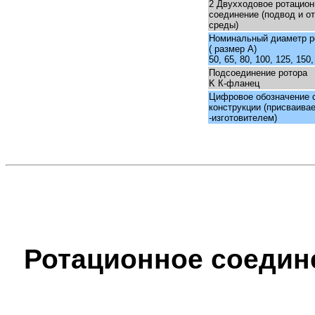
2 Двухходовое ротацион
соединение (подвод и о
среды)
Номинальный диаметр р
( размер A)
50, 65, 80, 100, 125, 150,
Подсоединение ротора
K К-фланец
Цифровое обозначение 
конструкции (присваива
-изготовителем)
Ротационное соедине