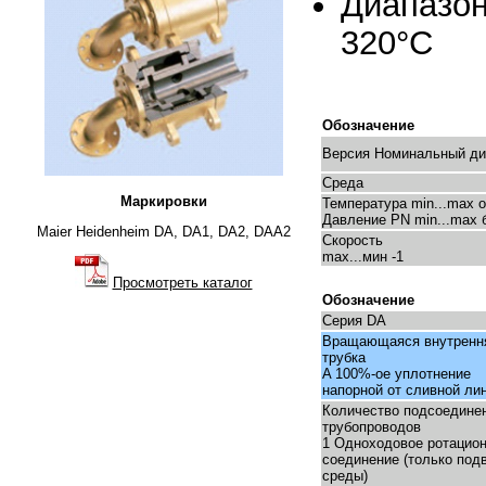
Диапазон
320°C
Обозначение
Версия Номинальный ди
Среда
Маркировки
Температура min...max 
Давление PN min...max 
Maier Heidenheim DA, DA1, DA2, DAA2
Скорость
max...мин -1
Просмотреть каталог
Обозначение
Серия DA
Вращающаяся внутренн
трубка
A 100%-ое уплотнение
напорной от сливной ли
Количество подсоедине
трубопроводов
1 Одноходовое ротацио
соединение (только под
среды)