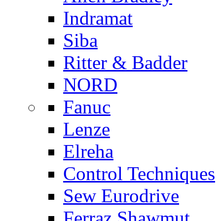
Indramat
Siba
Ritter & Badder
NORD
Fanuc
Lenze
Elreha
Control Techniques
Sew Eurodrive
Ferraz Shawmut