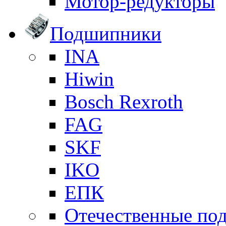
Мотор-редукторы
Подшипники
INA
Hiwin
Bosch Rexroth
FAG
SKF
IKO
ЕПК
Отечественные по