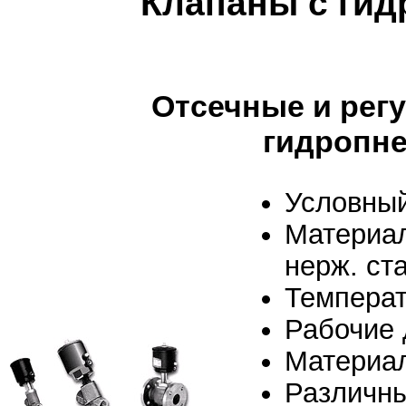
Клапаны с ги
Отсечные и рег
гидропн
Условный
Материал
нерж. ст
Температ
Рабочие 
Материа
Различны