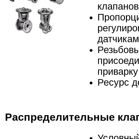
клапанов
Пропорци
регулиро
датчикам
Резьбовы
присоеди
приварку
Ресурс д
Распределительные кла
Условный