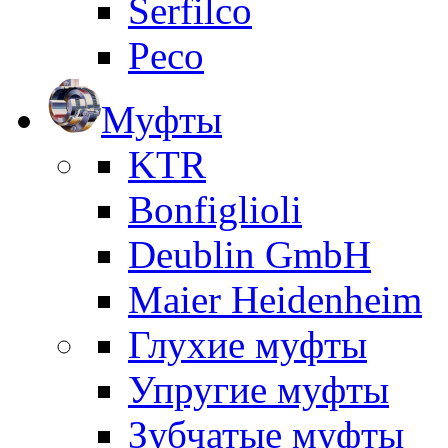
Serfilco
Peco
Муфты
KTR
Bonfiglioli
Deublin GmbH
Maier Heidenheim
Глухие муфты
Упругие муфты
Зубчатые муфты