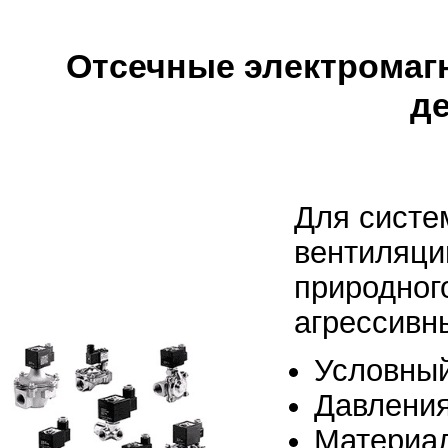
Отсечные электромаг
д
Для систе
вентиляци
природног
агрессивн
Условный
Давления
Материал