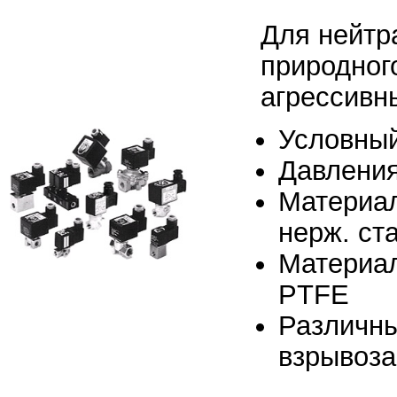
Для нейтр
природног
агрессивн
Условный
Давления
Материал
нерж. ст
Материа
PTFE
Различны
взрывоз