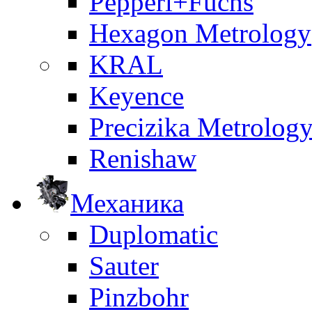
Pepperl+Fuchs
Hexagon Metrology
KRAL
Keyence
Precizika Metrolog
Renishaw
Механика
Duplomatic
Sauter
Pinzbohr