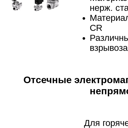
нерж. ст
Материа
CR
Различны
взрывоз
Отсечные электрома
непрям
Для горяч