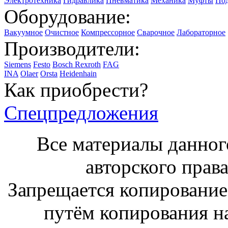
Электротехника
Гидравлика
Пневматика
Механика
Муфты
По
Оборудование:
Вакуумное
Очистное
Компрессорное
Сварочное
Лабораторное
Производители:
Siemens
Festo
Bosch Rexroth
FAG
INA
Olaer
Orsta
Heidenhain
Как приобрести?
Спецпредложения
Все материалы данног
авторского права
Запрещается копирование,
путём копирования на