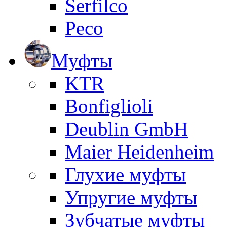
Serfilco
Peco
Муфты
KTR
Bonfiglioli
Deublin GmbH
Maier Heidenheim
Глухие муфты
Упругие муфты
Зубчатые муфты