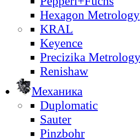
Pepperl+Fuchs
Hexagon Metrology
KRAL
Keyence
Precizika Metrolog
Renishaw
Механика
Duplomatic
Sauter
Pinzbohr