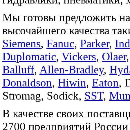
Мы готовы предложить н
высочайшего качества так
Siemens
,
Fanuc
,
Parker
,
In
Duplomatic
,
Vickers
,
Olaer
Balluff
,
Allen-Bradley
,
Hyd
Donaldson
,
Hiwin
,
Eaton
,
Stromag, Sodick,
SST
,
Mun
В качестве своих поставщ
2700 предприятий России