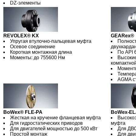
DZ-элементы
REVOLEX® KX
GEARex®
Упругая втулочно-пальцевая муфта
Полност
Осевое соединение
двухкарда
Короткая монтажная длина
По API 6
Моменты: до 755600 Нм
Высокие
компактной
Моменты
Темпера
AGMA ст
BoWex® FLE-PA
BoWex-EL
Жесткая на кручение фланцевая муфта
Высоко
Для гидростатических приводов
муфта
Для двигателей мощностью до 500 кВт
Для ДВ
Простой монтаж
Для дви