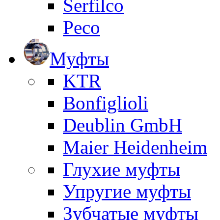
Serfilco
Peco
Муфты
KTR
Bonfiglioli
Deublin GmbH
Maier Heidenheim
Глухие муфты
Упругие муфты
Зубчатые муфты