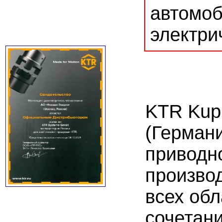
автомоб
электри
KTR Kup
(Герман
приводн
произво
всех об
сочетан