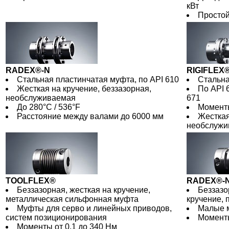
кВт
Просто
RADEX®-N
RIGIFLEX
Стальная пластинчатая муфта, по API 610
Стальна
Жесткая на кручение, беззазорная,
По API 
необслуживаемая
671
До 280°C / 536°F
Момент
Расстояние между валами до 6000 мм
Жесткая
необслужи
TOOLFLEX®
RADEX®-
Беззазорная, жесткая на кручение,
Беззазо
металлическая сильфонная муфта
кручение, 
Муфты для серво и линейных приводов,
Малые 
систем позиционирования
Моменты
Моменты от 0,1 до 340 Нм