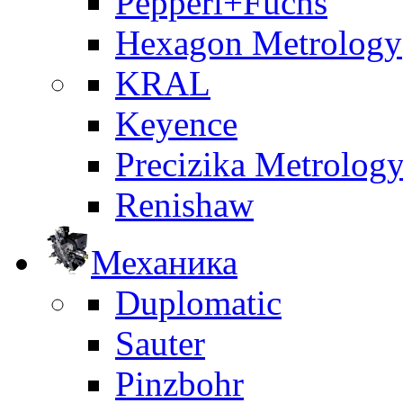
Pepperl+Fuchs
Hexagon Metrology
KRAL
Keyence
Precizika Metrolog
Renishaw
Механика
Duplomatic
Sauter
Pinzbohr