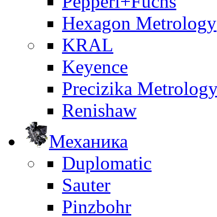
Pepperl+Fuchs
Hexagon Metrology
KRAL
Keyence
Precizika Metrolog
Renishaw
Механика
Duplomatic
Sauter
Pinzbohr