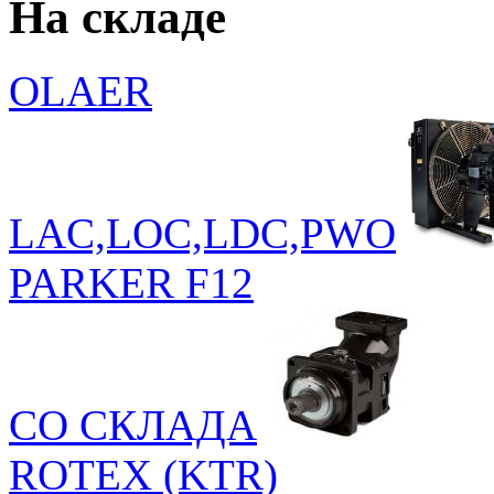
На складе
OLAER
LAC,LOC,LDC,PWO
PARKER F12
СО СКЛАДА
ROTEX (KTR)