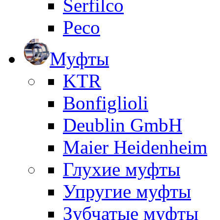
Serfilco
Peco
Муфты
KTR
Bonfiglioli
Deublin GmbH
Maier Heidenheim
Глухие муфты
Упругие муфты
Зубчатые муфты