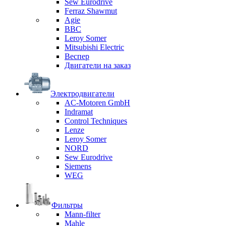
Sew Eurodrive
Ferraz Shawmut
Agie
BBC
Leroy Somer
Mitsubishi Electric
Веспер
Двигатели на заказ
Электродвигатели
AC-Motoren GmbH
Indramat
Control Techniques
Lenze
Leroy Somer
NORD
Sew Eurodrive
Siemens
WEG
Фильтры
Mann-filter
Mahle