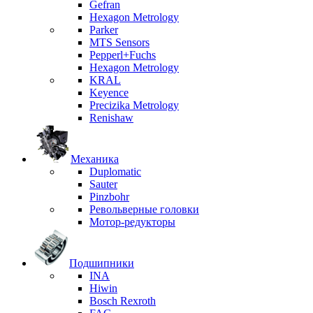
Gefran
Hexagon Metrology
Parker
MTS Sensors
Pepperl+Fuchs
Hexagon Metrology
KRAL
Keyence
Precizika Metrology
Renishaw
Механика
Duplomatic
Sauter
Pinzbohr
Револьверные головки
Мотор-редукторы
Подшипники
INA
Hiwin
Bosch Rexroth