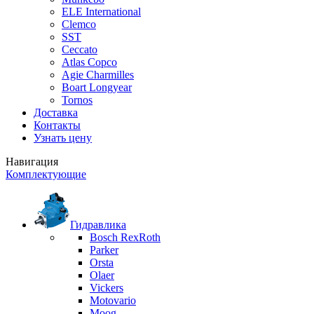
ELE International
Clemco
SST
Ceccato
Atlas Copco
Agie Charmilles
Boart Longyear
Tornos
Доставка
Контакты
Узнать цену
Навигация
Комплектующие
Гидравлика
Bosch RexRoth
Parker
Orsta
Olaer
Vickers
Motovario
Moog