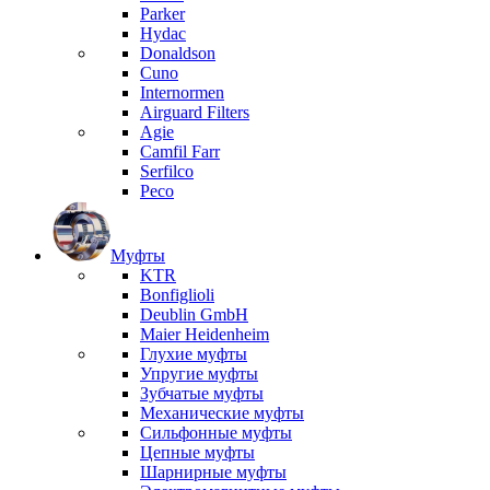
Parker
Hydac
Donaldson
Cuno
Internormen
Airguard Filters
Agie
Camfil Farr
Serfilco
Peco
Муфты
KTR
Bonfiglioli
Deublin GmbH
Maier Heidenheim
Глухие муфты
Упругие муфты
Зубчатые муфты
Механические муфты
Сильфонные муфты
Цепные муфты
Шарнирные муфты