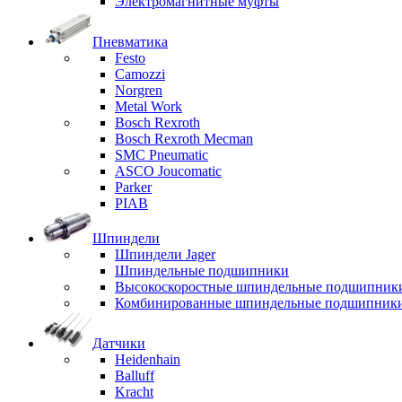
Электромагнитные муфты
Пневматика
Festo
Camozzi
Norgren
Metal Work
Bosch Rexroth
Bosch Rexroth Mecman
SMC Pneumatic
ASCO Joucomatic
Parker
PIAB
Шпиндели
Шпиндели Jager
Шпиндельные подшипники
Высокоскоростные шпиндельные подшипник
Комбинированные шпиндельные подшипник
Датчики
Heidenhain
Balluff
Kracht