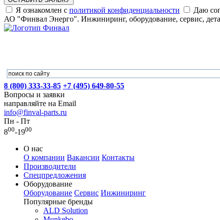
Я ознакомлен с
политикой конфиденциальности
Даю сог
АО "Финвал Энерго". Инжиниринг, оборудование, сервис, дет
8 (800) 333-33-85
+7 (495) 649-80-55
Вопросы и заявки
направляйте на Email
info@finval-parts.ru
Пн - Пт
00
00
8
-19
О нас
О компании
Вакансии
Контакты
Производители
Спецпредложения
Оборудование
Оборудование
Сервис
Инжиниринг
Популярные бренды
ALD Solution
Munkebo