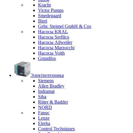
Kracht
Victor Pumps
Smedegaard
Bieri
Gebr. Steimel GmbH & Cos
Насосы KRAL
Насосы Serfilco
Насосы Allweiler
Насосы Marzocchi
Насосы Voith
Grundfos
Электротехника
Siemens
Allen Bradley
Indramat
Siba
Ritter & Badder
NORD
Fanuc
Lenze
Elreha
Control Techniques