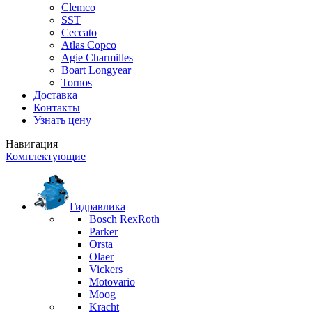
Clemco
SST
Ceccato
Atlas Copco
Agie Charmilles
Boart Longyear
Tornos
Доставка
Контакты
Узнать цену
Навигация
Комплектующие
Гидравлика
Bosch RexRoth
Parker
Orsta
Olaer
Vickers
Motovario
Moog
Kracht