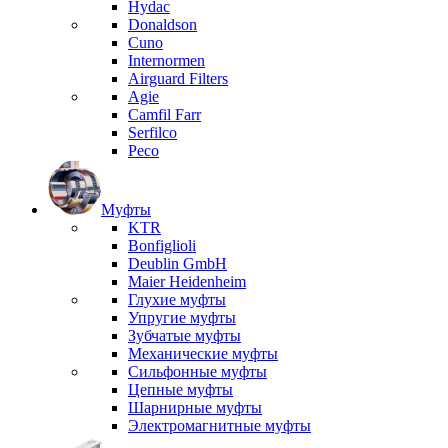
Hydac
Donaldson
Cuno
Internormen
Airguard Filters
Agie
Camfil Farr
Serfilco
Peco
Муфты
KTR
Bonfiglioli
Deublin GmbH
Maier Heidenheim
Глухие муфты
Упругие муфты
Зубчатые муфты
Механические муфты
Сильфонные муфты
Цепные муфты
Шарнирные муфты
Электромагнитные муфты