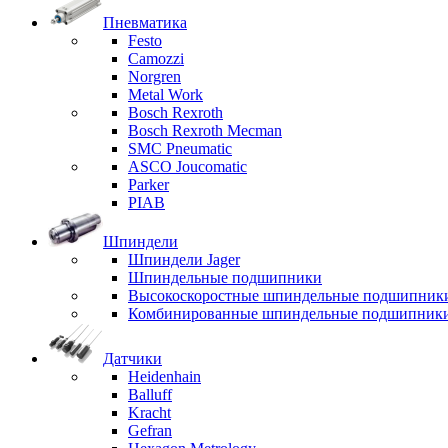
Пневматика
Festo
Camozzi
Norgren
Metal Work
Bosch Rexroth
Bosch Rexroth Mecman
SMC Pneumatic
ASCO Joucomatic
Parker
PIAB
Шпиндели
Шпиндели Jager
Шпиндельные подшипники
Высокоскоростные шпиндельные подшипник
Комбинированные шпиндельные подшипник
Датчики
Heidenhain
Balluff
Kracht
Gefran