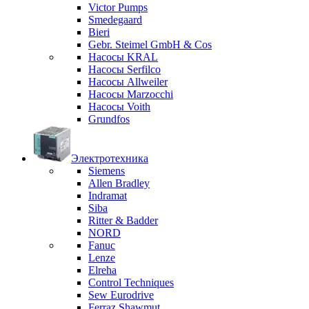
Victor Pumps
Smedegaard
Bieri
Gebr. Steimel GmbH & Cos
Насосы KRAL
Насосы Serfilco
Насосы Allweiler
Насосы Marzocchi
Насосы Voith
Grundfos
Электротехника
Siemens
Allen Bradley
Indramat
Siba
Ritter & Badder
NORD
Fanuc
Lenze
Elreha
Control Techniques
Sew Eurodrive
Ferraz Shawmut