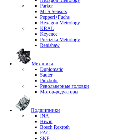
Hexagon Metrology
Parker
MTS Sensors
Pepperl+Fuchs
Hexagon Metrology
KRAL
Keyence
Precizika Metrology
Renishaw
Механика
Duplomatic
Sauter
Pinzbohr
Револьверные головки
Мотор-редукторы
Подшипники
INA
Hiwin
Bosch Rexroth
FAG
SKF