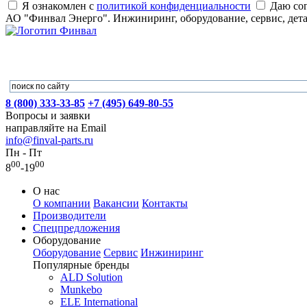
Я ознакомлен с
политикой конфиденциальности
Даю сог
АО "Финвал Энерго". Инжиниринг, оборудование, сервис, дет
8 (800) 333-33-85
+7 (495) 649-80-55
Вопросы и заявки
направляйте на Email
info@finval-parts.ru
Пн - Пт
00
00
8
-19
О нас
О компании
Вакансии
Контакты
Производители
Спецпредложения
Оборудование
Оборудование
Сервис
Инжиниринг
Популярные бренды
ALD Solution
Munkebo
ELE International