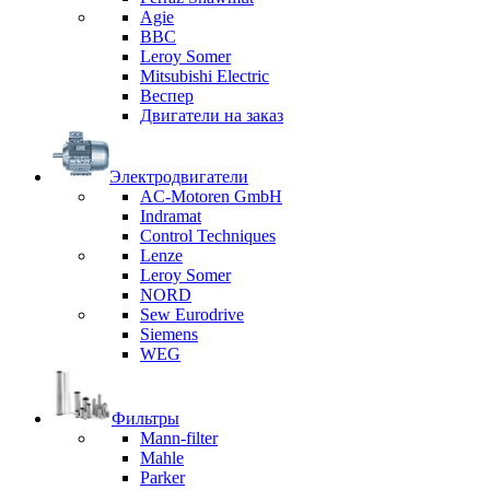
Agie
BBC
Leroy Somer
Mitsubishi Electric
Веспер
Двигатели на заказ
Электродвигатели
AC-Motoren GmbH
Indramat
Control Techniques
Lenze
Leroy Somer
NORD
Sew Eurodrive
Siemens
WEG
Фильтры
Mann-filter
Mahle
Parker