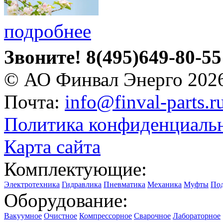
подробнее
Звоните!
8(495)649-80-55
© АО Финвал Энерго 202
Почта:
info@finval-parts.r
Политика конфиденциаль
Карта сайта
Комплектующие:
Электротехника
Гидравлика
Пневматика
Механика
Муфты
По
Оборудование:
Вакуумное
Очистное
Компрессорное
Сварочное
Лабораторное