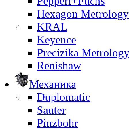
Pepperl+Fuchs
Hexagon Metrology
KRAL
Keyence
Precizika Metrolog
Renishaw
Механика
Duplomatic
Sauter
Pinzbohr