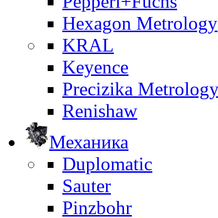
Pepperl+Fuchs
Hexagon Metrology
KRAL
Keyence
Precizika Metrolog
Renishaw
Механика
Duplomatic
Sauter
Pinzbohr