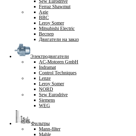
Sew Eurodrive
Ferraz Shawmut
Agie
BBC
Leroy Somer
Mitsubishi Electric
Веспер
Двигатели на заказ
Электродвигатели
AC-Motoren GmbH
Indramat
Control Techniques
Lenze
Leroy Somer
NORD
Sew Eurodrive
Siemens
WEG
Фильтры
Mann-filter
Mahle