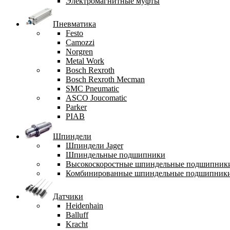
Электромагнитные муфты
Пневматика
Festo
Camozzi
Norgren
Metal Work
Bosch Rexroth
Bosch Rexroth Mecman
SMC Pneumatic
ASCO Joucomatic
Parker
PIAB
Шпиндели
Шпиндели Jager
Шпиндельные подшипники
Высокоскоростные шпиндельные подшипник
Комбинированные шпиндельные подшипник
Датчики
Heidenhain
Balluff
Kracht