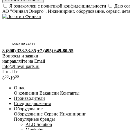
Я ознакомлен с
политикой конфиденциальности
Даю сог
АО "Финвал Энерго". Инжиниринг, оборудование, сервис, дет
8 (800) 333-33-85
+7 (495) 649-80-55
Вопросы и заявки
направляйте на Email
info@finval-parts.ru
Пн - Пт
00
00
8
-19
О нас
О компании
Вакансии
Контакты
Производители
Спецпредложения
Оборудование
Оборудование
Сервис
Инжиниринг
Популярные бренды
ALD Solution
Munkebo