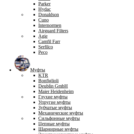
Parker
Hydac
Donaldson
Cuno
Internormen
Airguard Filters
Agie
Camfil Farr
Serfilco
Peco
Муфты
KTR
Bonfiglioli
Deublin GmbH
Maier Heidenheim
Глухие муфты
Упругие муфты
Зубчатые муфты
Механические муфты
Сильфонные муфты
Цепные муфты
Шарнирные муфты