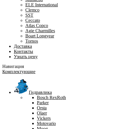
ELE International
Clemco
SST
Ceccato
Atlas Copco
Agie Charmilles
Boart Longyear
Tornos
Доставка
Контакты
Узнать цену
Навигация
Комплектующие
Гидравлика
Bosch RexRoth
Parker
Orsta
Olaer
Vickers
Motovario
Moog