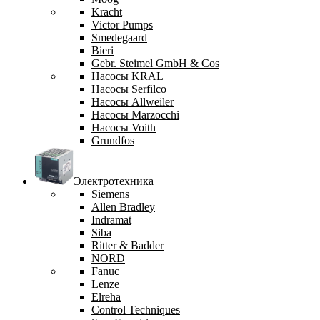
Kracht
Victor Pumps
Smedegaard
Bieri
Gebr. Steimel GmbH & Cos
Насосы KRAL
Насосы Serfilco
Насосы Allweiler
Насосы Marzocchi
Насосы Voith
Grundfos
Электротехника
Siemens
Allen Bradley
Indramat
Siba
Ritter & Badder
NORD
Fanuc
Lenze
Elreha
Control Techniques