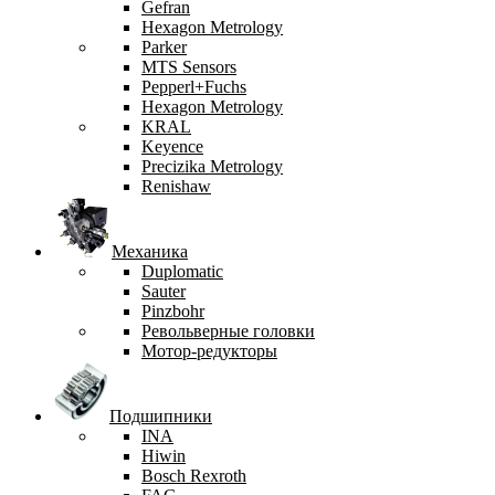
Gefran
Hexagon Metrology
Parker
MTS Sensors
Pepperl+Fuchs
Hexagon Metrology
KRAL
Keyence
Precizika Metrology
Renishaw
Механика
Duplomatic
Sauter
Pinzbohr
Револьверные головки
Мотор-редукторы
Подшипники
INA
Hiwin
Bosch Rexroth