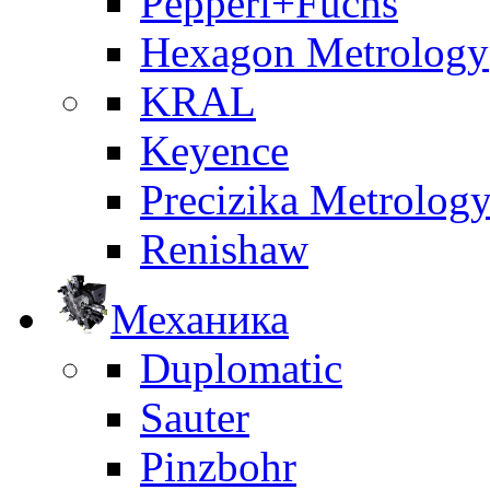
Pepperl+Fuchs
Hexagon Metrology
KRAL
Keyence
Precizika Metrolog
Renishaw
Механика
Duplomatic
Sauter
Pinzbohr