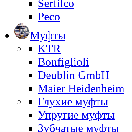
Serfilco
Peco
Муфты
KTR
Bonfiglioli
Deublin GmbH
Maier Heidenheim
Глухие муфты
Упругие муфты
Зубчатые муфты