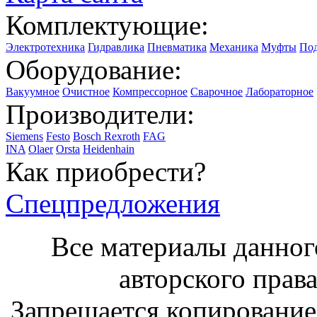
Комплектующие:
Электротехника
Гидравлика
Пневматика
Механика
Муфты
По
Оборудование:
Вакуумное
Очистное
Компрессорное
Сварочное
Лабораторное
Производители:
Siemens
Festo
Bosch Rexroth
FAG
INA
Olaer
Orsta
Heidenhain
Как приобрести?
Спецпредложения
Все материалы данног
авторского права
Запрещается копирование,