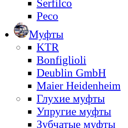
Serfilco
Peco
Муфты
KTR
Bonfiglioli
Deublin GmbH
Maier Heidenheim
Глухие муфты
Упругие муфты
Зубчатые муфты