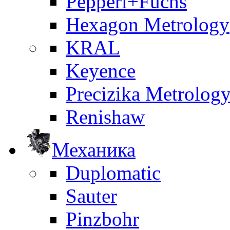
Pepperl+Fuchs
Hexagon Metrology
KRAL
Keyence
Precizika Metrolog
Renishaw
Механика
Duplomatic
Sauter
Pinzbohr