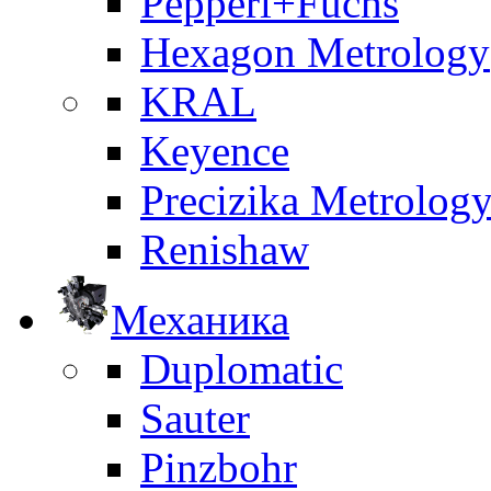
Pepperl+Fuchs
Hexagon Metrology
KRAL
Keyence
Precizika Metrolog
Renishaw
Механика
Duplomatic
Sauter
Pinzbohr