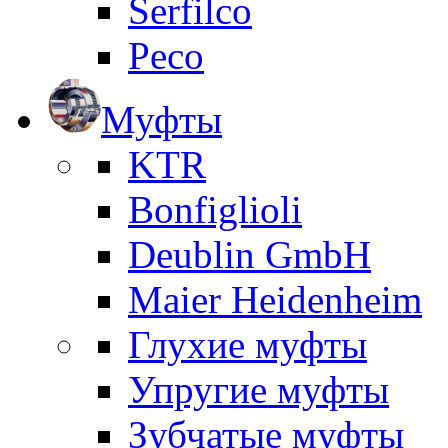
Serfilco
Peco
Муфты
KTR
Bonfiglioli
Deublin GmbH
Maier Heidenheim
Глухие муфты
Упругие муфты
Зубчатые муфты