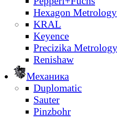
Pepperl+Fuchs
Hexagon Metrology
KRAL
Keyence
Precizika Metrolog
Renishaw
Механика
Duplomatic
Sauter
Pinzbohr