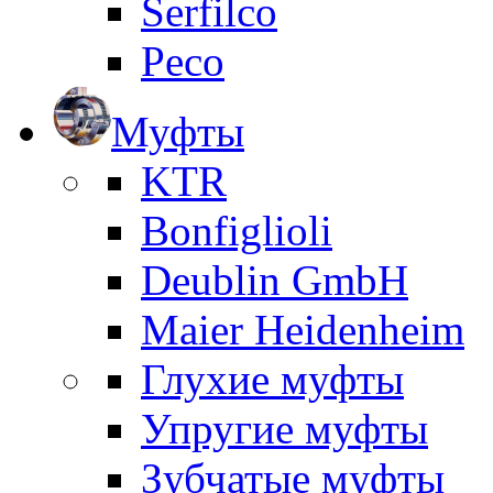
Serfilco
Peco
Муфты
KTR
Bonfiglioli
Deublin GmbH
Maier Heidenheim
Глухие муфты
Упругие муфты
Зубчатые муфты