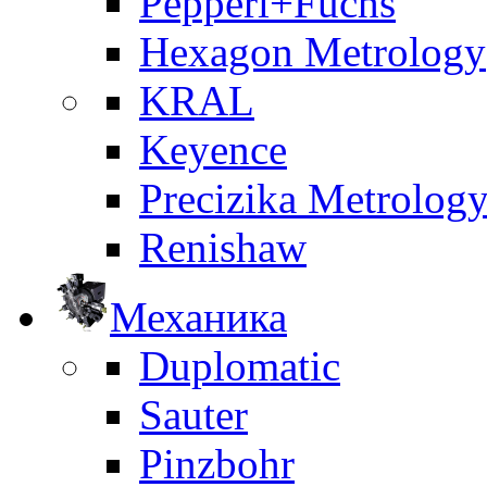
Pepperl+Fuchs
Hexagon Metrology
KRAL
Keyence
Precizika Metrolog
Renishaw
Механика
Duplomatic
Sauter
Pinzbohr