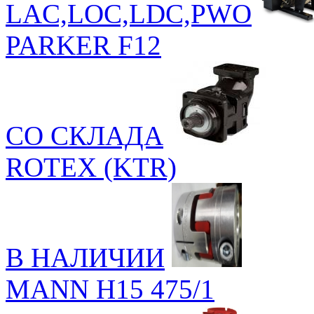
LAC,LOC,LDC,PWO
PARKER F12
СО СКЛАДА
ROTEX (KTR)
В НАЛИЧИИ
MANN H15 475/1