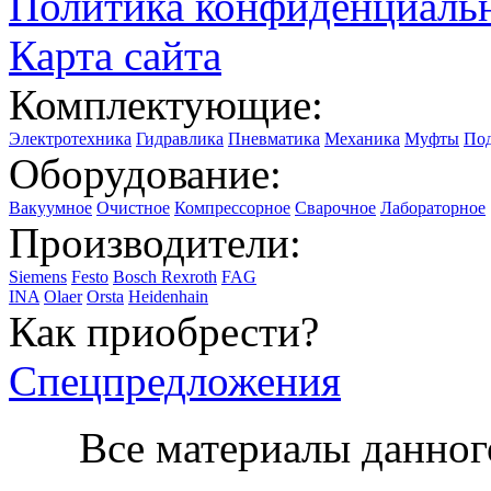
Политика конфиденциаль
Карта сайта
Комплектующие:
Электротехника
Гидравлика
Пневматика
Механика
Муфты
По
Оборудование:
Вакуумное
Очистное
Компрессорное
Сварочное
Лабораторное
Производители:
Siemens
Festo
Bosch Rexroth
FAG
INA
Olaer
Orsta
Heidenhain
Как приобрести?
Спецпредложения
Все материалы данног