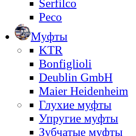
Serfilco
Peco
Муфты
KTR
Bonfiglioli
Deublin GmbH
Maier Heidenheim
Глухие муфты
Упругие муфты
Зубчатые муфты