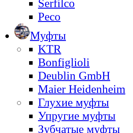
Serfilco
Peco
Муфты
KTR
Bonfiglioli
Deublin GmbH
Maier Heidenheim
Глухие муфты
Упругие муфты
Зубчатые муфты