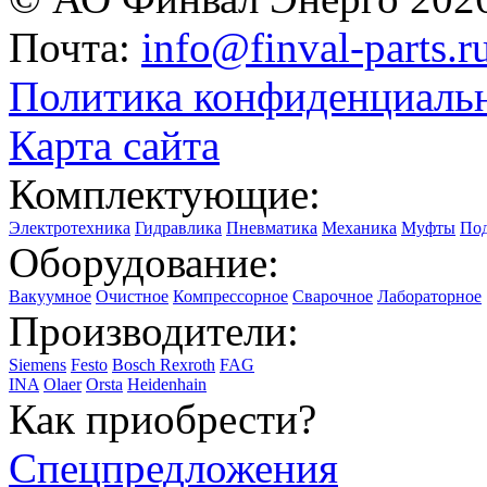
Почта:
info@finval-parts.r
Политика конфиденциаль
Карта сайта
Комплектующие:
Электротехника
Гидравлика
Пневматика
Механика
Муфты
По
Оборудование:
Вакуумное
Очистное
Компрессорное
Сварочное
Лабораторное
Производители:
Siemens
Festo
Bosch Rexroth
FAG
INA
Olaer
Orsta
Heidenhain
Как приобрести?
Спецпредложения