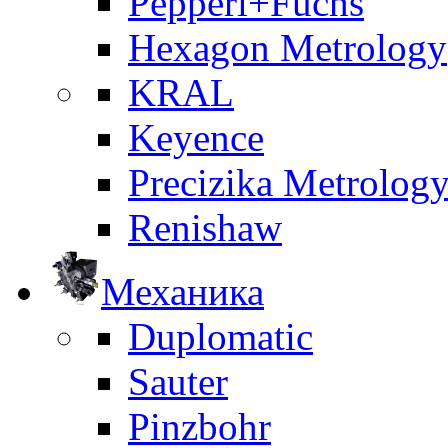
Pepperl+Fuchs
Hexagon Metrology
KRAL
Keyence
Precizika Metrolog
Renishaw
Механика
Duplomatic
Sauter
Pinzbohr