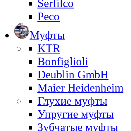
Serfilco
Peco
Муфты
KTR
Bonfiglioli
Deublin GmbH
Maier Heidenheim
Глухие муфты
Упругие муфты
Зубчатые муфты