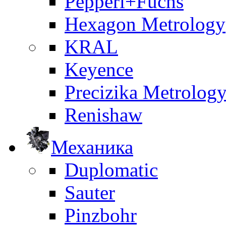
Pepperl+Fuchs
Hexagon Metrology
KRAL
Keyence
Precizika Metrolog
Renishaw
Механика
Duplomatic
Sauter
Pinzbohr