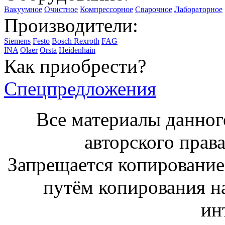
Вакуумное
Очистное
Компрессорное
Сварочное
Лабораторное
Производители:
Siemens
Festo
Bosch Rexroth
FAG
INA
Olaer
Orsta
Heidenhain
Как приобрести?
Спецпредложения
Все материалы данног
авторского права
Запрещается копирование,
путём копирования на
ин