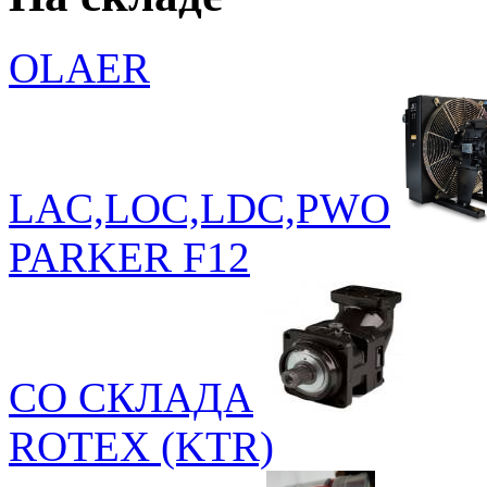
OLAER
LAC,LOC,LDC,PWO
PARKER F12
СО СКЛАДА
ROTEX (KTR)