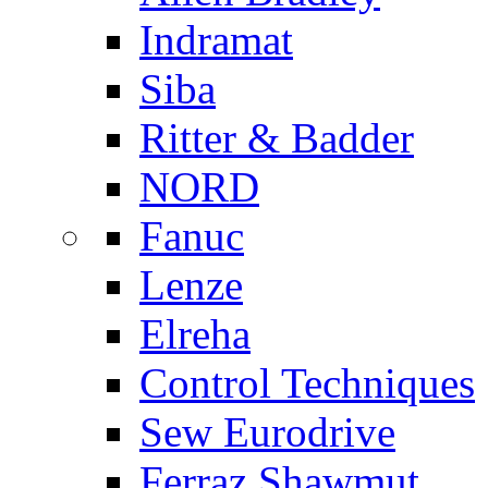
Indramat
Siba
Ritter & Badder
NORD
Fanuc
Lenze
Elreha
Control Techniques
Sew Eurodrive
Ferraz Shawmut