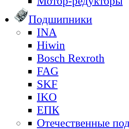
Мотор-редукторы
Подшипники
INA
Hiwin
Bosch Rexroth
FAG
SKF
IKO
ЕПК
Отечественные по