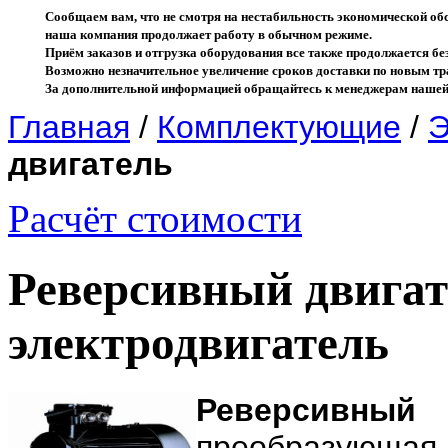
Сообщаем вам, что не смотря на нестабильность экономической об
наша компания продолжает работу в обычном режиме.
Приём заказов и отгрузка оборудования все также продолжается без
Возможно незначительное увеличение сроков доставки по новым 
За дополнительной информацией обращайтесь к менеджерам нашей
Главная
/
Комплектующие
/
Э
двигатель
Расчёт стоимости
Реверсивный двигат
электродвигатель
Реверсивный 
преобразующа