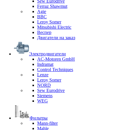
Sew Eurodrive
Ferraz Shawmut
Agie
BBC
Leroy Somer
Mitsubishi Electric
Веспер
Двигатели на заказ
Электродвигатели
AC-Motoren GmbH
Indramat
Control Techniques
Lenze
Leroy Somer
NORD
Sew Eurodrive
Siemens
WEG
Фильтры
Mann-filter
Mahle