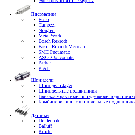
Электромагнитные муфты
Пневматика
Festo
Camozzi
Norgren
Metal Work
Bosch Rexroth
Bosch Rexroth Mecman
SMC Pneumatic
ASCO Joucomatic
Parker
PIAB
Шпиндели
Шпиндели Jager
Шпиндельные подшипники
Высокоскоростные шпиндельные подшипник
Комбинированные шпиндельные подшипник
Датчики
Heidenhain
Balluff
Kracht