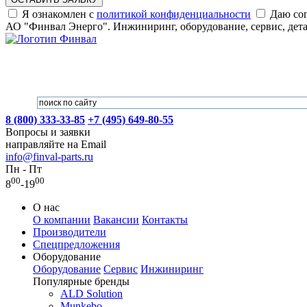
Я ознакомлен с
политикой конфиденциальности
Даю сог
АО "Финвал Энерго". Инжиниринг, оборудование, сервис, дет
8 (800) 333-33-85
+7 (495) 649-80-55
Вопросы и заявки
направляйте на Email
info@finval-parts.ru
Пн - Пт
00
00
8
-19
О нас
О компании
Вакансии
Контакты
Производители
Спецпредложения
Оборудование
Оборудование
Сервис
Инжиниринг
Популярные бренды
ALD Solution
Munkebo