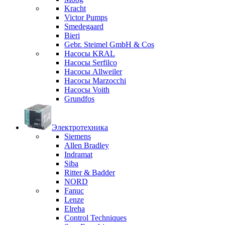
Kracht
Victor Pumps
Smedegaard
Bieri
Gebr. Steimel GmbH & Cos
Насосы KRAL
Насосы Serfilco
Насосы Allweiler
Насосы Marzocchi
Насосы Voith
Grundfos
Электротехника
Siemens
Allen Bradley
Indramat
Siba
Ritter & Badder
NORD
Fanuc
Lenze
Elreha
Control Techniques