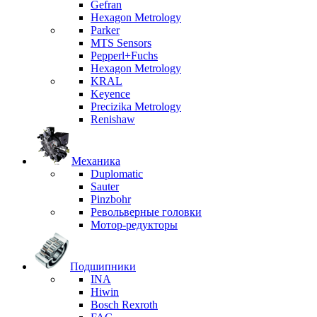
Gefran
Hexagon Metrology
Parker
MTS Sensors
Pepperl+Fuchs
Hexagon Metrology
KRAL
Keyence
Precizika Metrology
Renishaw
Механика
Duplomatic
Sauter
Pinzbohr
Револьверные головки
Мотор-редукторы
Подшипники
INA
Hiwin
Bosch Rexroth