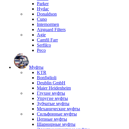
Parker
Hydac
Donaldson
Cuno
Internormen
Airguard Filters
Agie
Camfil Farr
Serfilco
Peco
Муфты
KTR
Bonfiglioli
Deublin GmbH
Maier Heidenheim
Глухие муфты
Упругие муфты
Зубчатые муфты
Механические муфты
Сильфонные муфты
Цепные муфты
Шарнирные муфты