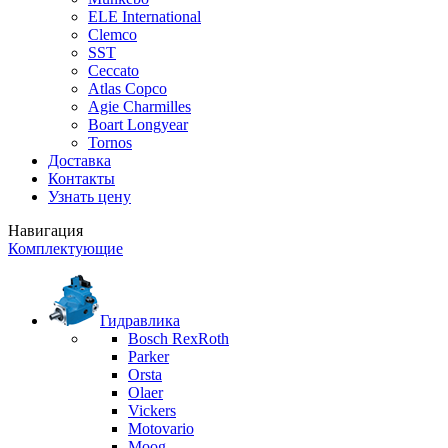
ELE International
Clemco
SST
Ceccato
Atlas Copco
Agie Charmilles
Boart Longyear
Tornos
Доставка
Контакты
Узнать цену
Навигация
Комплектующие
Гидравлика
Bosch RexRoth
Parker
Orsta
Olaer
Vickers
Motovario
Moog