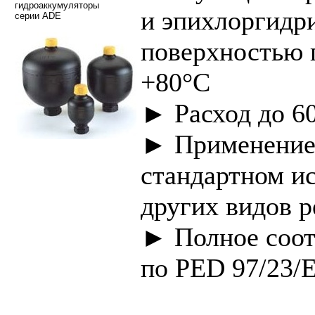
гидроаккумуляторы
и эпихлоргидр
серии ADE
поверхностью п
+80°C
► Расход до 6
► Применение 
стандартном ис
других видов 
► Полное соот
по PED 97/23/