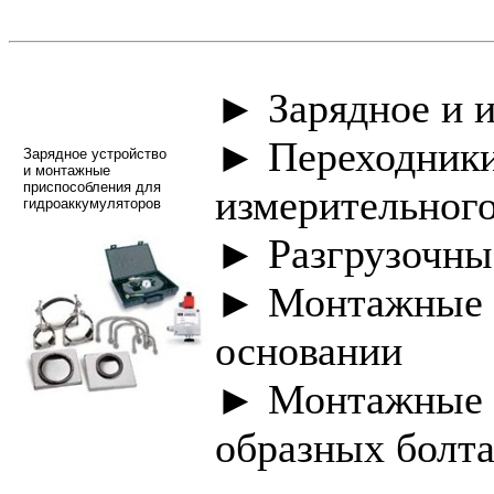
► Зарядное и 
► Переходники
Зарядное устройство
и монтажные
приспособления для
измерительног
гидроаккумуляторов
► Разгрузочны
► Монтажные 
основании
► Монтажные п
образных болт