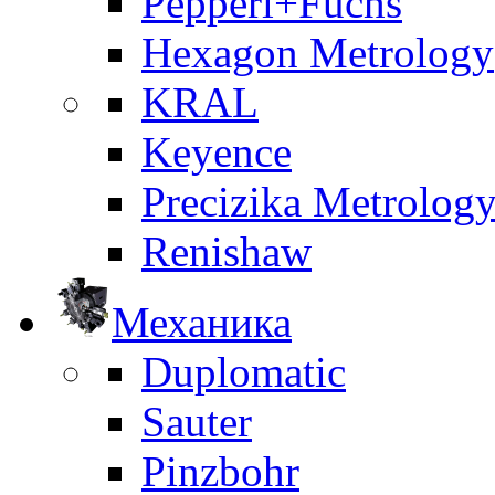
Pepperl+Fuchs
Hexagon Metrology
KRAL
Keyence
Precizika Metrolog
Renishaw
Механика
Duplomatic
Sauter
Pinzbohr