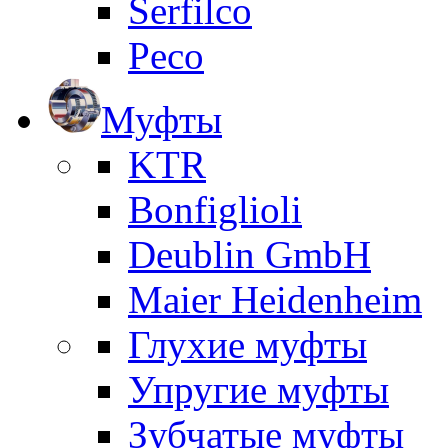
Serfilco
Peco
Муфты
KTR
Bonfiglioli
Deublin GmbH
Maier Heidenheim
Глухие муфты
Упругие муфты
Зубчатые муфты