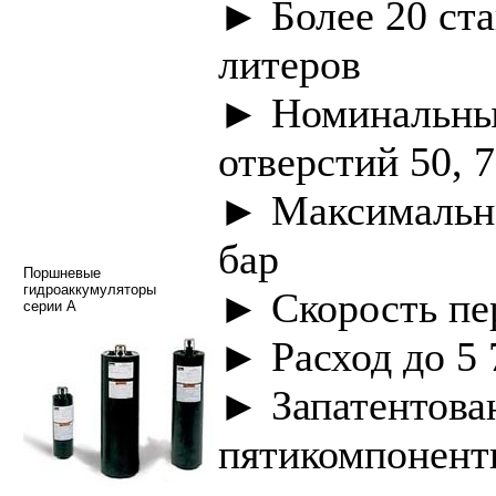
► Более 20 ста
литeров
► Номинальны
отверстий 50, 7
► Максимально
бар
Поршневые
гидроаккумуляторы
► Скорость пе
серии A
► Расход до 5 
► Запатентова
пятикомпонент