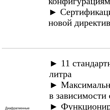
конфигурациям
► Сертификаци
новой директи
► 11 стандартн
литра
► Максимально
в зависимости 
► Функциониро
Диафрагменные