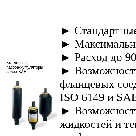
► Стандартные
► Максимально
► Расход до 90
Баллонные
► Возможность
гидроаккумуляторы
серии BAE
фланцевых сое
ISO 6149 и SA
► Возможность
жидкостей и те