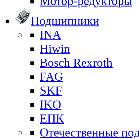
Мотор-редукторы
Подшипники
INA
Hiwin
Bosch Rexroth
FAG
SKF
IKO
ЕПК
Отечественные по