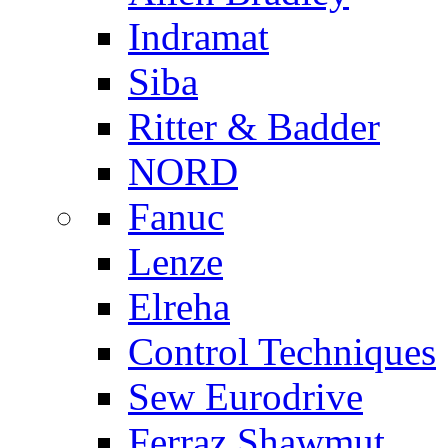
Indramat
Siba
Ritter & Badder
NORD
Fanuc
Lenze
Elreha
Control Techniques
Sew Eurodrive
Ferraz Shawmut