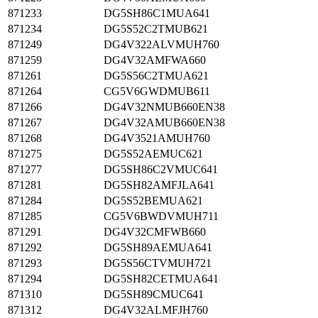
871233
DG5SH86C1MUA641
871234
DG5S52C2TMUB621
871249
DG4V322ALVMUH760
871259
DG4V32AMFWA660
871261
DG5S56C2TMUA621
871264
CG5V6GWDMUB611
871266
DG4V32NMUB660EN38
871267
DG4V32AMUB660EN38
871268
DG4V3521AMUH760
871275
DG5S52AEMUC621
871277
DG5SH86C2VMUC641
871281
DG5SH82AMFJLA641
871284
DG5S52BEMUA621
871285
CG5V6BWDVMUH711
871291
DG4V32CMFWB660
871292
DG5SH89AEMUA641
871293
DG5S56CTVMUH721
871294
DG5SH82CETMUA641
871310
DG5SH89CMUC641
871312
DG4V32ALMFJH760