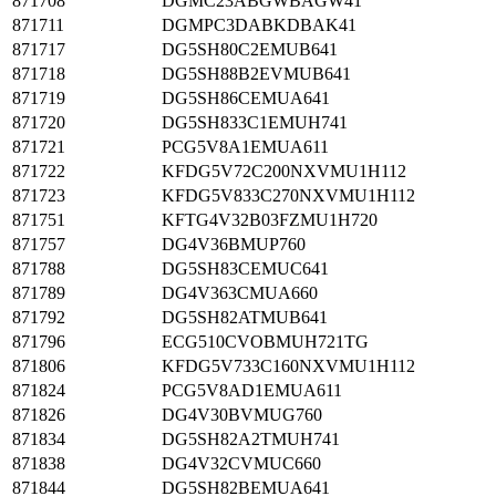
871708
DGMC23ABGWBAGW41
871711
DGMPC3DABKDBAK41
871717
DG5SH80C2EMUB641
871718
DG5SH88B2EVMUB641
871719
DG5SH86CEMUA641
871720
DG5SH833C1EMUH741
871721
PCG5V8A1EMUA611
871722
KFDG5V72C200NXVMU1H112
871723
KFDG5V833C270NXVMU1H112
871751
KFTG4V32B03FZMU1H720
871757
DG4V36BMUP760
871788
DG5SH83CEMUC641
871789
DG4V363CMUA660
871792
DG5SH82ATMUB641
871796
ECG510CVOBMUH721TG
871806
KFDG5V733C160NXVMU1H112
871824
PCG5V8AD1EMUA611
871826
DG4V30BVMUG760
871834
DG5SH82A2TMUH741
871838
DG4V32CVMUC660
871844
DG5SH82BEMUA641