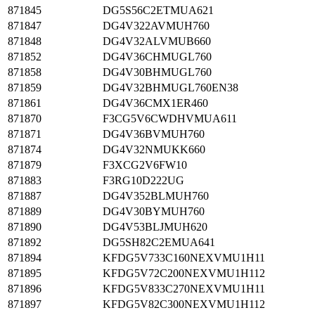
871845
DG5S56C2ETMUA621
871847
DG4V322AVMUH760
871848
DG4V32ALVMUB660
871852
DG4V36CHMUGL760
871858
DG4V30BHMUGL760
871859
DG4V32BHMUGL760EN38
871861
DG4V36CMX1ER460
871870
F3CG5V6CWDHVMUA611
871871
DG4V36BVMUH760
871874
DG4V32NMUKK660
871879
F3XCG2V6FW10
871883
F3RG10D222UG
871887
DG4V352BLMUH760
871889
DG4V30BYMUH760
871890
DG4V53BLJMUH620
871892
DG5SH82C2EMUA641
871894
KFDG5V733C160NEXVMU1H11
871895
KFDG5V72C200NEXVMU1H112
871896
KFDG5V833C270NEXVMU1H11
871897
KFDG5V82C300NEXVMU1H112