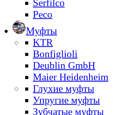
Serfilco
Peco
Муфты
KTR
Bonfiglioli
Deublin GmbH
Maier Heidenheim
Глухие муфты
Упругие муфты
Зубчатые муфты