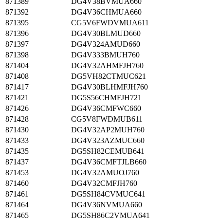
871389
DG4V38BVMUA660
871392
DG4V36CHMUA660
871395
CG5V6FWDVMUA611
871396
DG4V30BLMUD660
871397
DG4V324AMUD660
871398
DG4V333BMUH760
871404
DG4V32AHMFJH760
871408
DG5VH82CTMUC621
871417
DG4V30BLHMFJH760
871421
DG5S56CHMFJH721
871426
DG4V36CMFWC660
871428
CG5V8FWDMUB611
871430
DG4V32AP2MUH760
871433
DG4V323AZMUC660
871435
DG5SH82CEMUB641
871437
DG4V36CMFTJLB660
871453
DG4V32AMUOJ760
871460
DG4V32CMFJH760
871461
DG5SH84CVMUC641
871464
DG4V36NVMUA660
871465
DG5SH86C2VMUA641