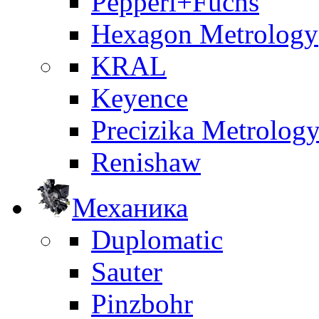
Pepperl+Fuchs
Hexagon Metrology
KRAL
Keyence
Precizika Metrolog
Renishaw
Механика
Duplomatic
Sauter
Pinzbohr