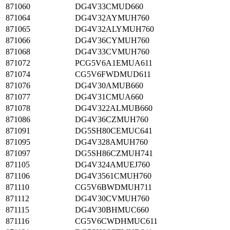
871060
DG4V33CMUD660
871064
DG4V32AYMUH760
871065
DG4V32ALYMUH760
871066
DG4V36CYMUH760
871068
DG4V33CVMUH760
871072
PCG5V6A1EMUA611
871074
CG5V6FWDMUD611
871076
DG4V30AMUB660
871077
DG4V31CMUA660
871078
DG4V322ALMUB660
871086
DG4V36CZMUH760
871091
DG5SH80CEMUC641
871095
DG4V328AMUH760
871097
DG5SH86CZMUH741
871105
DG4V324AMUEJ760
871106
DG4V3561CMUH760
871110
CG5V6BWDMUH711
871112
DG4V30CVMUH760
871115
DG4V30BHMUC660
871116
CG5V6CWDHMUC611