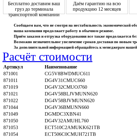
Бесплатно доставим ваш
Даём гарантию на всю
груз до терминала
продукцию 12 месяцев
транспортной компании
Сообщаем вам, что не смотря на нестабильность экономической об
наша компания продолжает работу в обычном режиме.
Приём заказов и отгрузка оборудования все также продолжается без
Возможно незначительное увеличение сроков доставки по новым 
За дополнительной информацией обращайтесь к менеджерам нашей
Расчёт стоимости
Артикул
Наименование
871001
CG5V8BWDMUC611
871011
DG4V31CMUC660
871019
DG4V32CMUOJ760
871021
DG4V58BLJVMUNN620
871022
DG4V58BJVMUNN620
871044
DG4V36BMUNN660
871049
DGMDC3XBN41
871050
DG4V32AMUHL760
871053
ECT510C2AMUKK621TB
871054
ECT506C0CMUH721TB