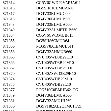
871314
CG5V6GWDP2VMUA611
871315
DG5SH81CEMUA641
871317
DG4V33BLMUC660
871318
DG4V36BLMUB660
871343
DG4V33BLMUA660
871349
DG4V32ALMFTJLB660
871354
CG5V6CWDMUB611
871355
DG5SH86CMUB641
871356
PCG5V8A1EMUB611
871358
DG4V32AHMUB660
871365
CVU40SWD3B29L10
871366
CVU40SWD3B29M10
871367
CVU40SWD3B29H10
871370
CVU40ZSWD3B29H10
871374
CVU40SWDB29M10
871375
CVU40SWDB29L10
871377
ECG510C0BMUB621TG
871379
DG4V36BLMUA660
871381
DG4V32AMU1H760
871386
DG5VH82AL2ETMUH721