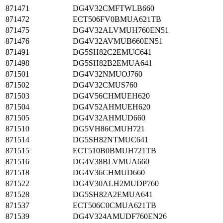
871471
DG4V32CMFTWLB660
871472
ECT506FV0BMUA621TB
871475
DG4V32ALVMUH760EN51
871476
DG4V32AVMUB660EN51
871491
DG5SH82C2EMUC641
871498
DG5SH82B2EMUA641
871501
DG4V32NMUOJ760
871502
DG4V32CMUS760
871503
DG4V56CHMUEH620
871504
DG4V52AHMUEH620
871505
DG4V32AHMUD660
871510
DG5VH86CMUH721
871514
DG5SH82NTMUC641
871515
ECT510B0BMUH721TB
871516
DG4V38BLVMUA660
871518
DG4V36CHMUD660
871522
DG4V30ALH2MUDP760
871528
DG5SH82A2EMUA641
871537
ECT506C0CMUA621TB
871539
DG4V324AMUDF760EN26