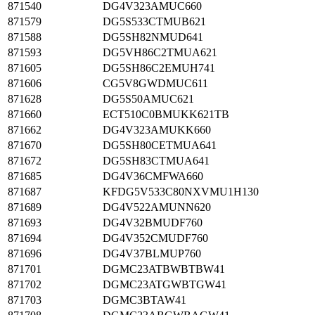
871540
DG4V323AMUC660
871579
DG5S533CTMUB621
871588
DG5SH82NMUD641
871593
DG5VH86C2TMUA621
871605
DG5SH86C2EMUH741
871606
CG5V8GWDMUC611
871628
DG5S50AMUC621
871660
ECT510C0BMUKK621TB
871662
DG4V323AMUKK660
871670
DG5SH80CETMUA641
871672
DG5SH83CTMUA641
871685
DG4V36CMFWA660
871687
KFDG5V533C80NXVMU1H130
871689
DG4V522AMUNN620
871693
DG4V32BMUDF760
871694
DG4V352CMUDF760
871696
DG4V37BLMUP760
871701
DGMC23ATBWBTBW41
871702
DGMC23ATGWBTGW41
871703
DGMC3BTAW41