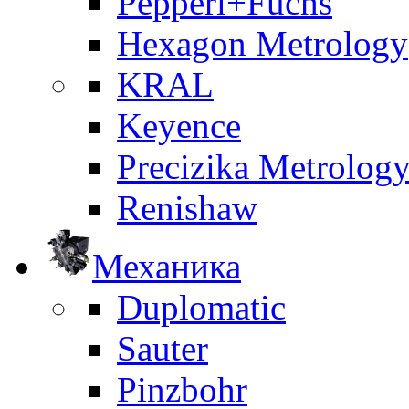
Pepperl+Fuchs
Hexagon Metrology
KRAL
Keyence
Precizika Metrolog
Renishaw
Механика
Duplomatic
Sauter
Pinzbohr