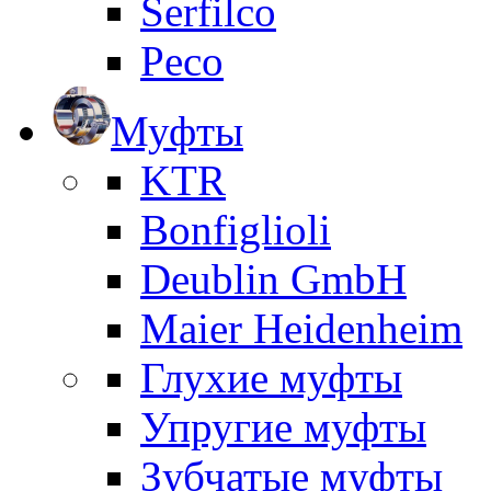
Serfilco
Peco
Муфты
KTR
Bonfiglioli
Deublin GmbH
Maier Heidenheim
Глухие муфты
Упругие муфты
Зубчатые муфты