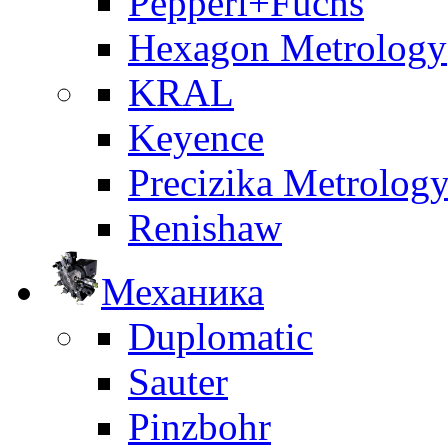
Pepperl+Fuchs
Hexagon Metrology
KRAL
Keyence
Precizika Metrolog
Renishaw
Механика
Duplomatic
Sauter
Pinzbohr