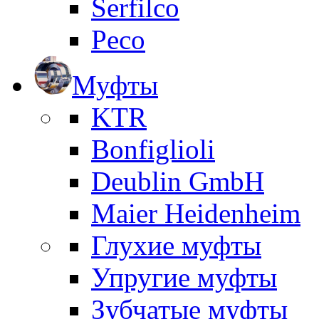
Serfilco
Peco
Муфты
KTR
Bonfiglioli
Deublin GmbH
Maier Heidenheim
Глухие муфты
Упругие муфты
Зубчатые муфты