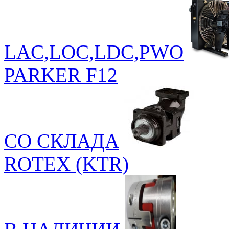
LAC,LOC,LDC,PWO
PARKER F12
СО СКЛАДА
ROTEX (KTR)