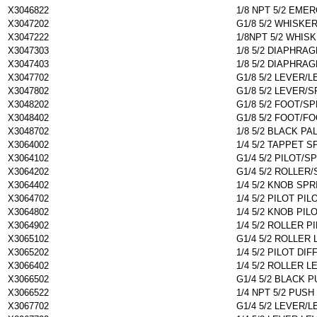
X3046822
1/8 NPT 5/2 EM
X3047202
G1/8 5/2 WHISKE
X3047222
1/8NPT 5/2 WHIS
X3047303
1/8 5/2 DIAPHR
X3047403
1/8 5/2 DIAPHRA
X3047702
G1/8 5/2 LEVER/
X3047802
G1/8 5/2 LEVER/
X3048202
G1/8 5/2 FOOT/S
X3048402
G1/8 5/2 FOOT/F
X3048702
1/8 5/2 BLACK P
X3064002
1/4 5/2 TAPPET S
X3064102
G1/4 5/2 PILOT/S
X3064202
G1/4 5/2 ROLLER
X3064402
1/4 5/2 KNOB SPR
X3064702
1/4 5/2 PILOT PIL
X3064802
1/4 5/2 KNOB PIL
X3064902
1/4 5/2 ROLLER P
X3065102
G1/4 5/2 ROLLER
X3065202
1/4 5/2 PILOT DIF
X3066402
1/4 5/2 ROLLER L
X3066502
G1/4 5/2 BLACK 
X3066522
1/4 NPT 5/2 PUS
X3067702
G1/4 5/2 LEVER/