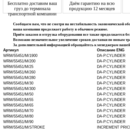
Бесплатно доставим ваш
Даём гарантию на всю
груз до терминала
продукцию 12 месяцев
транспортной компании
Сообщаем вам, что не смотря на нестабильность экономической об
наша компания продолжает работу в обычном режиме.
Приём заказов и отгрузка оборудования все также продолжается без
Возможно незначительное увеличение сроков доставки по новым 
За дополнительной информацией обращайтесь к менеджерам нашей
Артикул
Описание ENG
WRM/55451/M/1900
DA-P.CYLINDER
WRM/55451/M/200
DA-P.CYLINDER
WRM/55451/M/25
DA-P.CYLINDER
WRM/55451/M/260
DA-P.CYLINDER
WRM/55451/M/280
DA-P.CYLINDER
WRM/55451/M/30
DA-P.CYLINDER
WRM/55451/M/300
DA-P.CYLINDER
WRM/55451/M/50
DA-P.CYLINDER
WRM/55451/M/55
DA-P.CYLINDER
WRM/55451/M/65
DA-P.CYLINDER
WRM/55451/M/70
DA-P.CYLINDER
WRM/55451/M/80
DA-P.CYLINDER
WRM/55451/M/90
DA-P.CYLINDER
WRM/55451/M/STROKE
INCREMENT PRIC