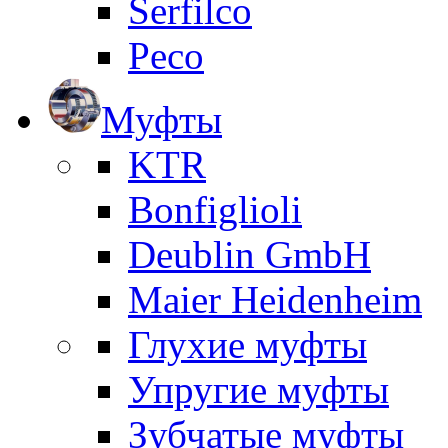
Serfilco
Peco
Муфты
KTR
Bonfiglioli
Deublin GmbH
Maier Heidenheim
Глухие муфты
Упругие муфты
Зубчатые муфты