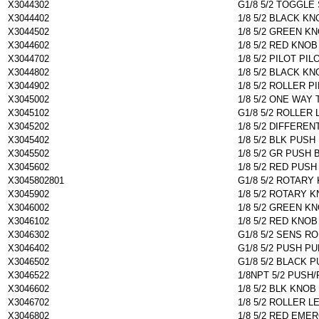
X3044302
G1/8 5/2 TOGGLE
X3044402
1/8 5/2 BLACK K
X3044502
1/8 5/2 GREEN K
X3044602
1/8 5/2 RED KNO
X3044702
1/8 5/2 PILOT PIL
X3044802
1/8 5/2 BLACK KN
X3044902
1/8 5/2 ROLLER P
X3045002
1/8 5/2 ONE WAY
X3045102
G1/8 5/2 ROLLER
X3045202
1/8 5/2 DIFFEREN
X3045402
1/8 5/2 BLK PUS
X3045502
1/8 5/2 GR PUSH
X3045602
1/8 5/2 RED PUS
X3045802801
G1/8 5/2 ROTARY
X3045902
1/8 5/2 ROTARY 
X3046002
1/8 5/2 GREEN K
X3046102
1/8 5/2 RED KNOB
X3046302
G1/8 5/2 SENS R
X3046402
G1/8 5/2 PUSH P
X3046502
G1/8 5/2 BLACK 
X3046522
1/8NPT 5/2 PUSH
X3046602
1/8 5/2 BLK KNO
X3046702
1/8 5/2 ROLLER L
X3046802
1/8 5/2 RED EM