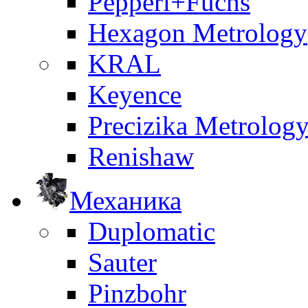
Pepperl+Fuchs
Hexagon Metrology
KRAL
Keyence
Precizika Metrolog
Renishaw
Механика
Duplomatic
Sauter
Pinzbohr