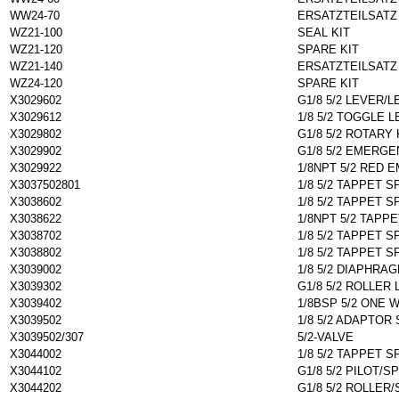
WW24-70
ERSATZTEILSATZ
WZ21-100
SEAL KIT
WZ21-120
SPARE KIT
WZ21-140
ERSATZTEILSATZ
WZ24-120
SPARE KIT
X3029602
G1/8 5/2 LEVER/
X3029612
1/8 5/2 TOGGLE 
X3029802
G1/8 5/2 ROTARY
X3029902
G1/8 5/2 EMERG
X3029922
1/8NPT 5/2 RED
X3037502801
1/8 5/2 TAPPET S
X3038602
1/8 5/2 TAPPET 
X3038622
1/8NPT 5/2 TAPP
X3038702
1/8 5/2 TAPPET 
X3038802
1/8 5/2 TAPPET 
X3039002
1/8 5/2 DIAPHRA
X3039302
G1/8 5/2 ROLLER
X3039402
1/8BSP 5/2 ONE 
X3039502
1/8 5/2 ADAPTOR
X3039502/307
5/2-VALVE
X3044002
1/8 5/2 TAPPET S
X3044102
G1/8 5/2 PILOT/S
X3044202
G1/8 5/2 ROLLER