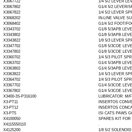
X3067722
1/4 5/2 LEVER LE
X3067802
G1/4 5/2 LEVER/
X3067822
1/4 5/2 LEVER SP
X3068202
IN-LINE VALVE S
X3068402
G1/4 5/2 FOOT/F
X3343702
G1/8 5/3APB LEV
X3343802
G1/8 5/3APB LEV
X3343822
1/8 5/3 LEVER S
X3347702
G1/8 5/3COE LEV
X3347802
G1/8 5/3COE LEV
X3360702
1/4 5/3 PILOT SP
X3363702
G1/4 5/3APB LEV
X3363802
G1/4 5/3APB LEV
X3363822
1/4 5/3 LEVER S
X3364702
1/4 5/3 PILOT SP
X3367702
G1/4 5/3COE LEV
X3367802
G1/4 5/3COE LEV
X3400-3S-P316100
LUBRICATOR: M/FO
X3-PT11
INSERTOS CONV
X3-PT12
INSERTOS CONC
X3-PT5
ISI CATS PAWS 
X4100050
SPARES KIT FOR 
X4115550110
.
X4125200
1/8 5/2 SOLENOI