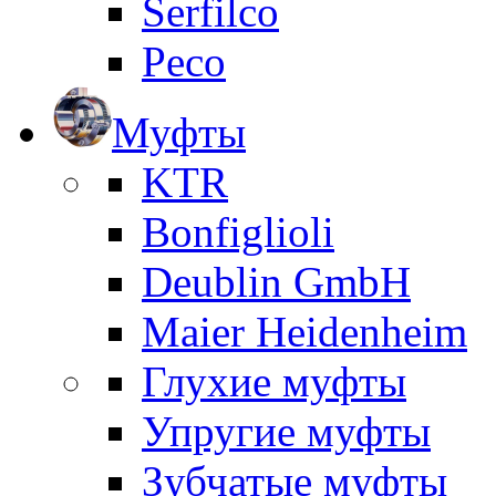
Serfilco
Peco
Муфты
KTR
Bonfiglioli
Deublin GmbH
Maier Heidenheim
Глухие муфты
Упругие муфты
Зубчатые муфты