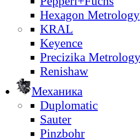
Pepperl+Fuchs
Hexagon Metrology
KRAL
Keyence
Precizika Metrolog
Renishaw
Механика
Duplomatic
Sauter
Pinzbohr